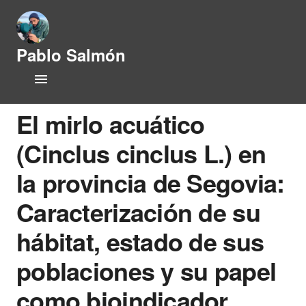
Pablo Salmón
L
Home
i
f
CV
e
El mirlo acuático
h
i
(Cinclus cinclus L.) en
Research Lines
s
t
la provincia de Segovia:
Publications
o
r
Caracterización de su
y
People
a
hábitat, estado de sus
n
Opportunities
d
poblaciones y su papel
P
News
h
como bioindicador
y
s