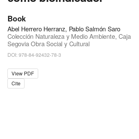
i
o
Book
l
o
Abel Herrero Herranz, Pablo Salmón Saro
g
Colección Naturaleza y Medio Ambiente, Caja
y
Segovia Obra Social y Cultural
DOI: 978-84-92432-78-3
View PDF
Cite